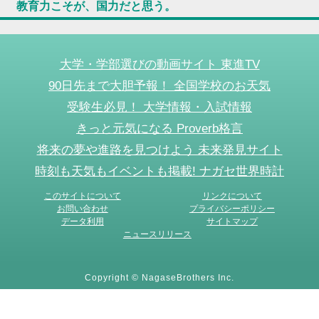
教育力こそが、国力だと思う。
大学・学部選びの動画サイト 東進TV
90日先まで大胆予報！ 全国学校のお天気
受験生必見！ 大学情報・入試情報
きっと元気になる Proverb格言
将来の夢や進路を見つけよう 未来発見サイト
時刻も天気もイベントも掲載! ナガセ世界時計
このサイトについて
リンクについて
お問い合わせ
プライバシーポリシー
データ利用
サイトマップ
ニュースリリース
Copyright © NagaseBrothers Inc.