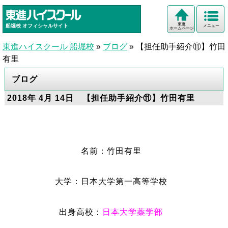
東進
船堀校
オフィシャルサイト
メニュー
ホームページ
東進ハイスクール 船堀校
»
ブログ
»
【担任助手紹介⑪】竹田
有里
ブログ
2018年 4月 14日 【担任助手紹介⑪】竹田有里
名前：竹田有里
大学：日本大学第一高等学校
出身高校：
日本大学薬学部