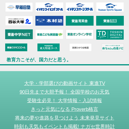
教育力こそが、国力だと思う。
大学・学部選びの動画サイト 東進TV
90日先まで大胆予報！ 全国学校のお天気
受験生必見！ 大学情報・入試情報
きっと元気になる Proverb格言
将来の夢や進路を見つけよう 未来発見サイト
時刻も天気もイベントも掲載! ナガセ世界時計