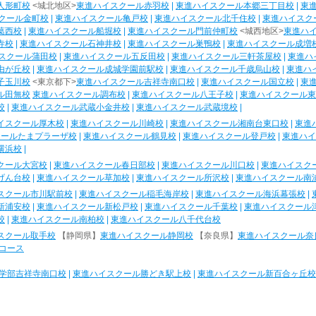
人形町校
<城北地区>
東進ハイスクール赤羽校
|
東進ハイスクール本郷三丁目校
|
東
クール金町校
|
東進ハイスクール亀戸校
|
東進ハイスクール北千住校
|
東進ハイスク
葛西校
|
東進ハイスクール船堀校
|
東進ハイスクール門前仲町校
<城西地区>
東進ハ
寺校
|
東進ハイスクール石神井校
|
東進ハイスクール巣鴨校
|
東進ハイスクール成増
スクール蒲田校
|
東進ハイスクール五反田校
|
東進ハイスクール三軒茶屋校
|
東進ハ
由が丘校
|
東進ハイスクール成城学園前駅校
|
東進ハイスクール千歳烏山校
|
東進ハ
子玉川校
<東京都下>
東進ハイスクール吉祥寺南口校
|
東進ハイスクール国立校
|
東
ル田無校
東進ハイスクール調布校
|
東進ハイスクール八王子校
|
東進ハイスクール東
校
|
東進ハイスクール武蔵小金井校
|
東進ハイスクール武蔵境校
|
イスクール厚木校
|
東進ハイスクール川崎校
|
東進ハイスクール湘南台東口校
|
東進
クールたまプラーザ校
|
東進ハイスクール鶴見校
|
東進ハイスクール登戸校
|
東進ハイ
横浜校
|
クール大宮校
|
東進ハイスクール春日部校
|
東進ハイスクール川口校
|
東進ハイスク
げん台校
|
東進ハイスクール草加校
|
東進ハイスクール所沢校
|
東進ハイスクール南
スクール市川駅前校
|
東進ハイスクール稲毛海岸校
|
東進ハイスクール海浜幕張校
|
新浦安校
|
東進ハイスクール新松戸校
|
東進ハイスクール千葉校
|
東進ハイスクール
校
|
東進ハイスクール南柏校
|
東進ハイスクール八千代台校
スクール取手校
【静岡県】
東進ハイスクール静岡校
【奈良県】
東進ハイスクール奈
コース
学部吉祥寺南口校
|
東進ハイスクール勝どき駅上校
|
東進ハイスクール新百合ヶ丘校