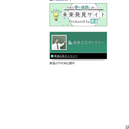
東進広告ギャラリー
東進のTVCM公開中