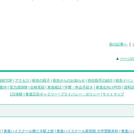
前の記事へ
|
ページ
校TOP
|
アクセス
|
校舎の様子
|
校舎からのお知らせ
|
担任助手の紹介
|
校舎イベン
案内
|
実力講師陣
|
合格実績
|
東進模試
|
学費・申込手続き
|
東進生向けPOS
|
資料
1日体験
|
東進広告ギャラリー
|
プライバシー・ポリシー
|
サイトマップ
校
|
東進ハイスクール勝どき駅上校
|
東進ハイスクール新宿校 大学受験本科
|
東進ハ