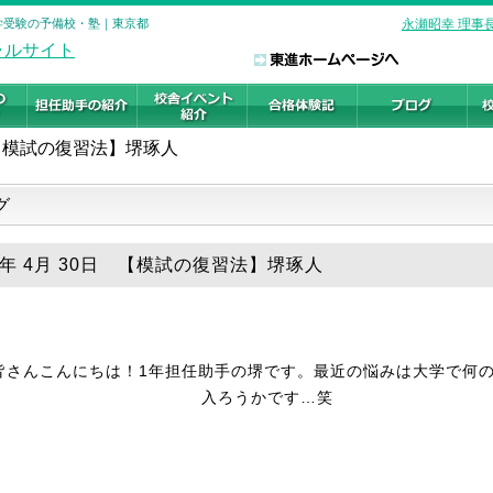
大学受験の予備校・塾｜東京都
永瀬昭幸 理事
【模試の復習法】堺琢人
グ
18年 4月 30日 【模試の復習法】堺琢人
皆さんこんにちは！1年担任助手の堺です。最近の悩みは大学で何
入ろうかです…笑