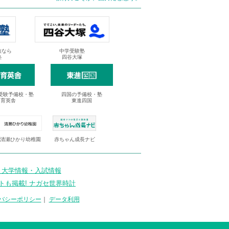
抜なら
中学受験塾
塾
四谷大塚
受験予備校・塾
四国の予備校・塾
進育英舎
東進四国
清瀬ひかり幼稚園
赤ちゃん成長ナビ
 大学情報・入試情報
トも掲載! ナガセ世界時計
バシーポリシー
｜
データ利用