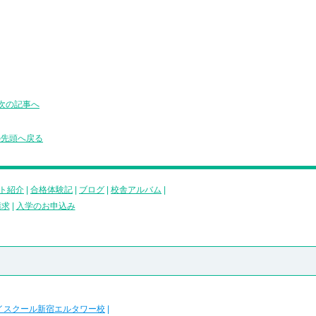
次の記事へ
の先頭へ戻る
ト紹介
|
合格体験記
|
ブログ
|
校舎アルバム
|
請求
|
入学のお申込み
イスクール新宿エルタワー校
|