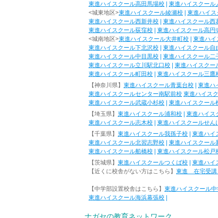
東進ハイスクール高田馬場校
|
東進ハイスクール
<城東地区>
東進ハイスクール綾瀬校
|
東進ハイス
東進ハイスクール西新井校
|
東進ハイスクール西
東進ハイスクール荻窪校
|
東進ハイスクール高円
<城南地区>
東進ハイスクール大井町校
|
東進ハイ
東進ハイスクール下北沢校
|
東進ハイスクール自
東進ハイスクール中目黒校
|
東進ハイスクール二
東進ハイスクール立川駅北口校
|
東進ハイスクー
東進ハイスクール町田校
|
東進ハイスクール三鷹
【神奈川県】
東進ハイスクール青葉台校
|
東進ハ
東進ハイスクールセンター南駅前校
東進ハイス
東進ハイスクール武蔵小杉校
|
東進ハイスクール
【埼玉県】
東進ハイスクール浦和校
|
東進ハイス
東進ハイスクール志木校
|
東進ハイスクールせん
【千葉県】
東進ハイスクール我孫子校
|
東進ハイ
東進ハイスクール北習志野校
|
東進ハイスクール
東進ハイスクール船橋校
|
東進ハイスクール松戸
【茨城県】
東進ハイスクールつくば校
|
東進ハイ
【近くに校舎がない方はこちら】
東進 在宅受講
【中学部設置校舎はこちら】
東進ハイスクール中
東進ハイスクール海浜幕張校
|
ナガセの教育ネットワーク