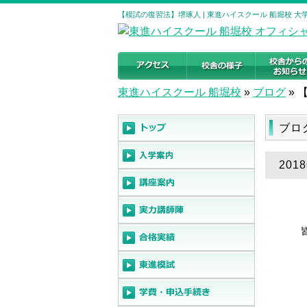
【模試の復習法】堺琢人 | 東進ハイスクール 船堀校 
東進ハイスクール 船堀校
»
ブログ
»
ブロ
20