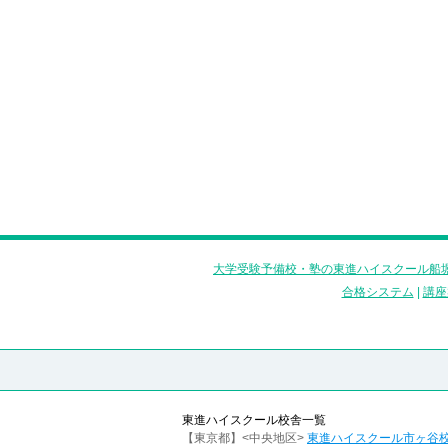
大学受験予備校・塾の東進ハイスクール船堀
合格システム
|
講座
東進ハイスクール校舎一覧
【東京都】<中央地区>
東進ハイスクール市ヶ谷