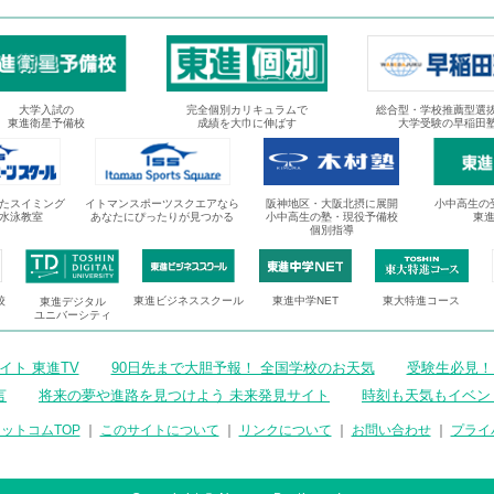
大学入試の
完全個別カリキュラムで
総合型・学校推薦型選
東進衛星予備校
成績を大巾に伸ばす
大学受験の早稲田
たスイミング
イトマンスポーツスクエアなら
阪神地区・大阪北摂に展開
小中高生の
水泳教室
あなたにぴったりが見つかる
小中高生の塾・現役予備校
東
個別指導
校
東進ビジネススクール
東進中学NET
東大特進コース
東進デジタル
ユニバーシティ
ト 東進TV
90日先まで大胆予報！ 全国学校のお天気
受験生必見！
言
将来の夢や進路を見つけよう 未来発見サイト
時刻も天気もイベン
ットコムTOP
｜
このサイトについて
｜
リンクについて
｜
お問い合わせ
｜
プライ