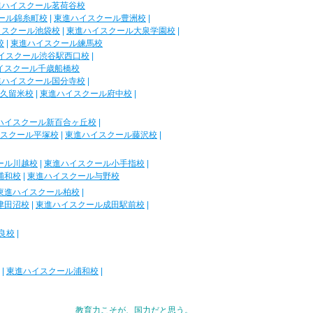
進ハイスクール茗荷谷校
ール錦糸町校
|
東進ハイスクール豊洲校
|
イスクール池袋校
|
東進ハイスクール大泉学園校
|
校
|
東進ハイスクール練馬校
イスクール渋谷駅西口校
|
イスクール千歳船橋校
進ハイスクール国分寺校
|
久留米校
|
東進ハイスクール府中校
|
ハイスクール新百合ヶ丘校
|
スクール平塚校
|
東進ハイスクール藤沢校
|
ール川越校
|
東進ハイスクール小手指校
|
浦和校
|
東進ハイスクール与野校
東進ハイスクール柏校
|
津田沼校
|
東進ハイスクール成田駅前校
|
良校
|
|
東進ハイスクール浦和校
|
教育力こそが、国力だと思う。