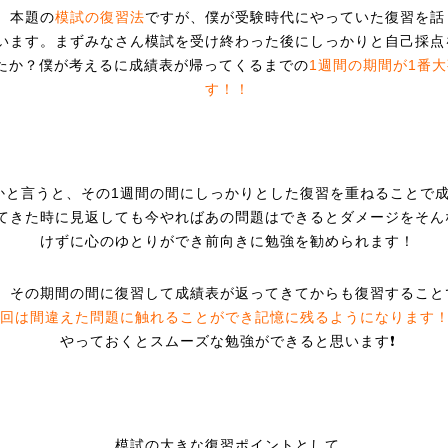
、本題の
模試の復習法
ですが、僕が受験時代にやっていた復習を話
います。まずみなさん模試を受け終わった後にしっかりと自己採点
たか？僕が考えるに成績表が帰ってくるまでの
1週間の期間が1番
す！！
かと言うと、その1週間の間にしっかりとした復習を重ねることで
てきた時に見返しても今やればあの問題はできるとダメージをそん
けずに心のゆとりができ前向きに勉強を勧められます！
、その期間の間に復習して成績表が返ってきてからも復習すること
2回は間違えた問題に触れることができ記憶に残るようになります
やっておくとスムーズな勉強ができると思います❗️
模試の大きな復習ポイントとして