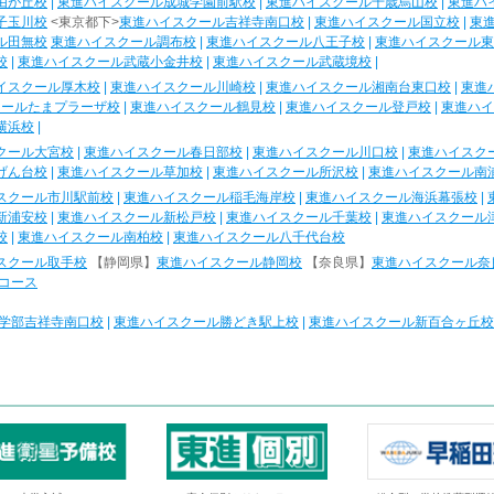
由が丘校
|
東進ハイスクール成城学園前駅校
|
東進ハイスクール千歳烏山校
|
東進ハ
子玉川校
<東京都下>
東進ハイスクール吉祥寺南口校
|
東進ハイスクール国立校
|
東
ル田無校
東進ハイスクール調布校
|
東進ハイスクール八王子校
|
東進ハイスクール東
校
|
東進ハイスクール武蔵小金井校
|
東進ハイスクール武蔵境校
|
イスクール厚木校
|
東進ハイスクール川崎校
|
東進ハイスクール湘南台東口校
|
東進
クールたまプラーザ校
|
東進ハイスクール鶴見校
|
東進ハイスクール登戸校
|
東進ハイ
横浜校
|
クール大宮校
|
東進ハイスクール春日部校
|
東進ハイスクール川口校
|
東進ハイスク
げん台校
|
東進ハイスクール草加校
|
東進ハイスクール所沢校
|
東進ハイスクール南
スクール市川駅前校
|
東進ハイスクール稲毛海岸校
|
東進ハイスクール海浜幕張校
|
新浦安校
|
東進ハイスクール新松戸校
|
東進ハイスクール千葉校
|
東進ハイスクール
校
|
東進ハイスクール南柏校
|
東進ハイスクール八千代台校
スクール取手校
【静岡県】
東進ハイスクール静岡校
【奈良県】
東進ハイスクール奈
コース
学部吉祥寺南口校
|
東進ハイスクール勝どき駅上校
|
東進ハイスクール新百合ヶ丘校