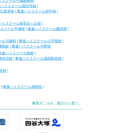
イスクール千歳船橋校
進ハイスクール国分寺校
|
久留米校
|
東進ハイスクール府中校
|
ハイスクール新百合ヶ丘校
|
スクール平塚校
|
東進ハイスクール藤沢校
|
ール川越校
|
東進ハイスクール小手指校
|
浦和校
|
東進ハイスクール与野校
東進ハイスクール柏校
|
津田沼校
|
東進ハイスクール成田駅前校
|
良校
|
|
東進ハイスクール浦和校
|
教育力こそが、国力だと思う。