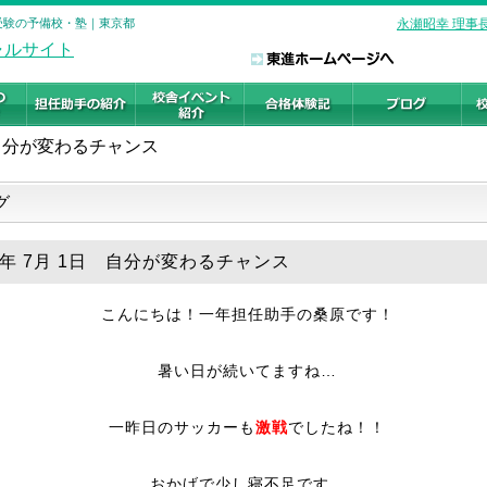
学受験の予備校・塾｜東京都
永瀬昭幸 理事
自分が変わるチャンス
グ
18年 7月 1日 自分が変わるチャンス
こんにちは！一年担任助手の桑原です！
暑い日が続いてますね…
一昨日のサッカーも
激戦
でしたね！！
おかげで少し寝不足です…