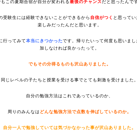
でもこの夏期合宿が自分が変われる
最後のチャンス
だと思ったんで
の受験生には経験できないことができるから
自信がつく
と思ってい
楽しみだったんだと思います。
に行ってみて
本当にきつかった
です。帰りたいって何度も思いまし
加しなければ良かったって。
でもその分得るものも沢山ありました。
同じレベルの子たちと授業を受ける事でとても刺激を受けました
自分の勉強方法はこれであっているのか、
周りのみんなは
どんな勉強方法で点数を伸ばしているのか。
自分一人で勉強していては気づかなかった事が沢山ありました。