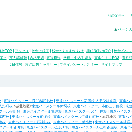
前の記事へ
|
ページ
校TOP
|
アクセス
|
校舎の様子
|
校舎からのお知らせ
|
担任助手の紹介
|
校舎イベン
案内
|
実力講師陣
|
合格実績
|
東進模試
|
学費・申込手続き
|
東進生向けPOS
|
資料
1日体験
|
東進広告ギャラリー
|
プライバシー・ポリシー
|
サイトマップ
校
|
東進ハイスクール勝どき駅上校
|
東進ハイスクール新宿校 大学受験本科
|
東進ハ
人形町校
<城北地区>
東進ハイスクール赤羽校
|
東進ハイスクール本郷三丁目校
|
東
クール金町校
|
東進ハイスクール亀戸校
|
東進ハイスクール北千住校
|
東進ハイスク
葛西校
|
東進ハイスクール船堀校
|
東進ハイスクール門前仲町校
<城西地区>
東進ハ
寺校
|
東進ハイスクール石神井校
|
東進ハイスクール巣鴨校
|
東進ハイスクール成増
スクール蒲田校
|
東進ハイスクール五反田校
|
東進ハイスクール三軒茶屋校
|
東進ハ