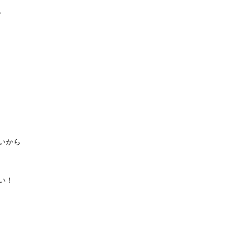
。
いから
い！