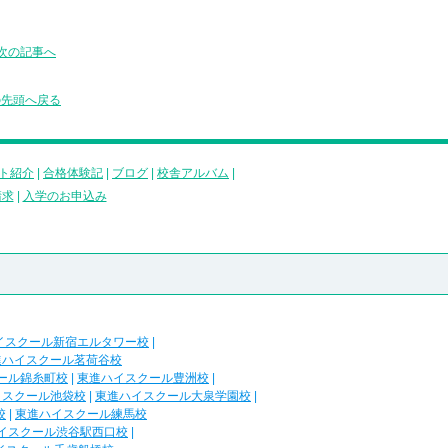
次の記事へ
の先頭へ戻る
ト紹介
|
合格体験記
|
ブログ
|
校舎アルバム
|
請求
|
入学のお申込み
イスクール新宿エルタワー校
|
進ハイスクール茗荷谷校
ール錦糸町校
|
東進ハイスクール豊洲校
|
イスクール池袋校
|
東進ハイスクール大泉学園校
|
校
|
東進ハイスクール練馬校
イスクール渋谷駅西口校
|