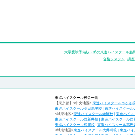
大学受験予備校・塾の東進ハイスクール船堀
合格システム
|
講座
東進ハイスクール校舎一覧
【東京都】<中央地区>
東進ハイスクール市ヶ谷
東進ハイスクール高田馬場校
|
東進ハイスクール
<城東地区>
東進ハイスクール綾瀬校
|
東進ハイス
東進ハイスクール西新井校
|
東進ハイスクール西
東進ハイスクール荻窪校
|
東進ハイスクール高円
<城南地区>
東進ハイスクール大井町校
|
東進ハイ