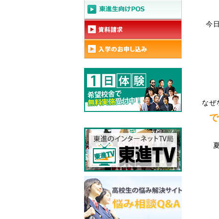
今
なぜ
で