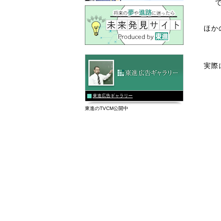
ほか
実際
東進広告ギャラリー
東進のTVCM公開中