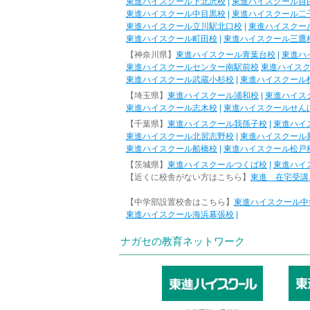
東進ハイスクール下北沢校
|
東進ハイスクール自
東進ハイスクール中目黒校
|
東進ハイスクール二
東進ハイスクール立川駅北口校
|
東進ハイスクー
東進ハイスクール町田校
|
東進ハイスクール三鷹
【神奈川県】
東進ハイスクール青葉台校
|
東進ハ
東進ハイスクールセンター南駅前校
東進ハイス
東進ハイスクール武蔵小杉校
|
東進ハイスクール
【埼玉県】
東進ハイスクール浦和校
|
東進ハイス
東進ハイスクール志木校
|
東進ハイスクールせん
【千葉県】
東進ハイスクール我孫子校
|
東進ハイ
東進ハイスクール北習志野校
|
東進ハイスクール
東進ハイスクール船橋校
|
東進ハイスクール松戸
【茨城県】
東進ハイスクールつくば校
|
東進ハイ
【近くに校舎がない方はこちら】
東進 在宅受講
【中学部設置校舎はこちら】
東進ハイスクール中
東進ハイスクール海浜幕張校
|
ナガセの教育ネットワーク