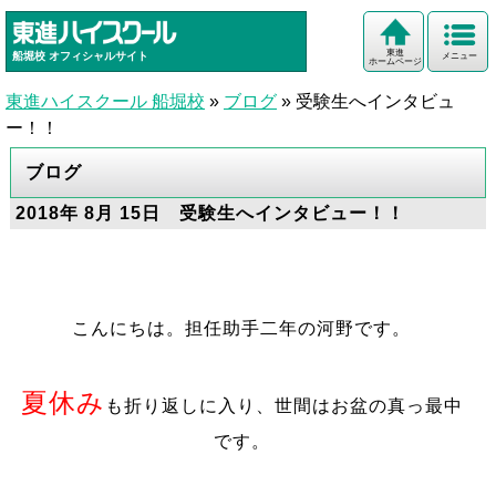
東進
船堀校
オフィシャルサイト
メニュー
ホームページ
東進ハイスクール 船堀校
»
ブログ
»
受験生へインタビュ
ー！！
ブログ
2018年 8月 15日 受験生へインタビュー！！
こんにちは。担任助手二年の河野です。
夏休み
も折り返しに入り、世間はお盆の真っ最中
です。