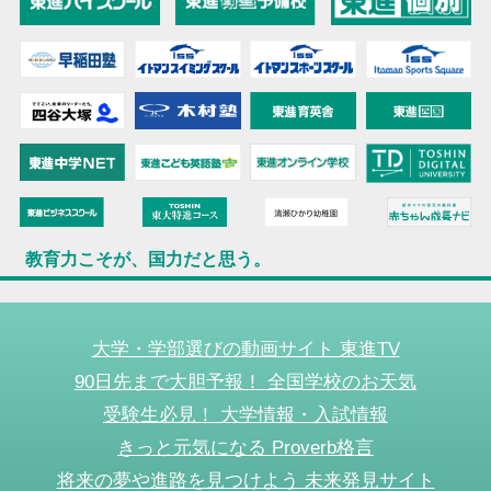
教育力こそが、国力だと思う。
大学・学部選びの動画サイト 東進TV
90日先まで大胆予報！ 全国学校のお天気
受験生必見！ 大学情報・入試情報
きっと元気になる Proverb格言
将来の夢や進路を見つけよう 未来発見サイト