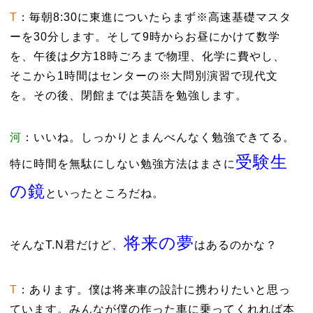
T
：毎朝8:30に東進についたらまず※高速基礎マスタ
ーを30分します。そして9時からお昼にかけて数学
を、午後は夕方18時ごろまで物理、化学に費やし、
そこから1時間はセンターの※大問別演習で現代文
を。その後、閉館までは英語を勉強します。
河
：いいね。しっかりとまんべんなく勉強できてる。
受験生
特に時間を無駄にしない勉強方法はまさに
の鏡
といったところだね。
将来の夢
そんなT.N君だけど、
はあるのかな？
T
：あります。僕は将来車の設計に携わりたいと思っ
ています。みんなが僕の作った車に乗ってくれれば本