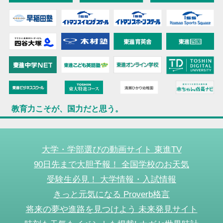
教育力こそが、国力だと思う。
大学・学部選びの動画サイト 東進TV
90日先まで大胆予報！ 全国学校のお天気
受験生必見！ 大学情報・入試情報
きっと元気になる Proverb格言
将来の夢や進路を見つけよう 未来発見サイト