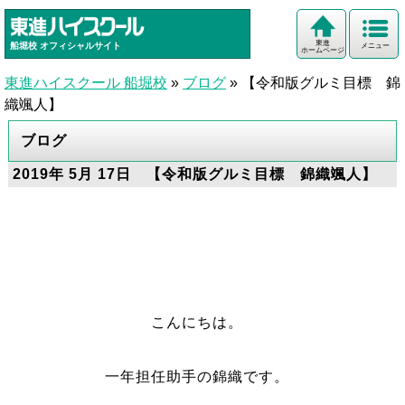
東進
船堀校
オフィシャルサイト
メニュー
ホームページ
東進ハイスクール 船堀校
»
ブログ
»
【令和版グルミ目標 錦
織颯人】
ブログ
2019年 5月 17日 【令和版グルミ目標 錦織颯人】
こんにちは。
一年担任助手の錦織です。