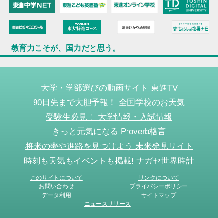
教育力こそが、国力だと思う。
大学・学部選びの動画サイト 東進TV
90日先まで大胆予報！ 全国学校のお天気
受験生必見！ 大学情報・入試情報
きっと元気になる Proverb格言
将来の夢や進路を見つけよう 未来発見サイト
時刻も天気もイベントも掲載! ナガセ世界時計
このサイトについて
リンクについて
お問い合わせ
プライバシーポリシー
データ利用
サイトマップ
ニュースリリース