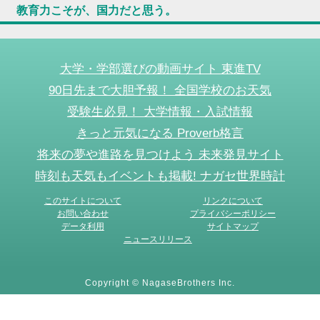
教育力こそが、国力だと思う。
大学・学部選びの動画サイト 東進TV
90日先まで大胆予報！ 全国学校のお天気
受験生必見！ 大学情報・入試情報
きっと元気になる Proverb格言
将来の夢や進路を見つけよう 未来発見サイト
時刻も天気もイベントも掲載! ナガセ世界時計
このサイトについて
リンクについて
お問い合わせ
プライバシーポリシー
データ利用
サイトマップ
ニュースリリース
Copyright © NagaseBrothers Inc.