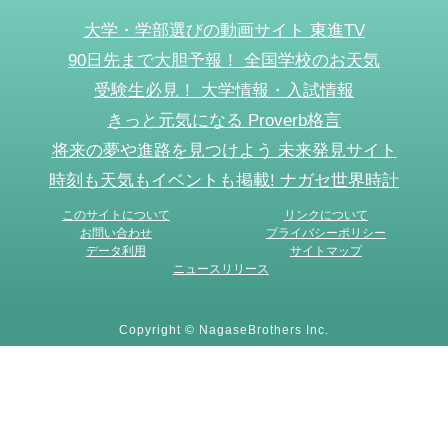
大学・学部選びの動画サイト 東進TV
90日先まで大胆予報！ 全国学校のお天気
受験生必見！ 大学情報・入試情報
きっと元気になる Proverb格言
将来の夢や進路を見つけよう 未来発見サイト
時刻も天気もイベントも掲載! ナガセ世界時計
このサイトについて
リンクについて
お問い合わせ
プライバシーポリシー
データ利用
サイトマップ
ニュースリリース
Copyright © NagaseBrothers Inc.