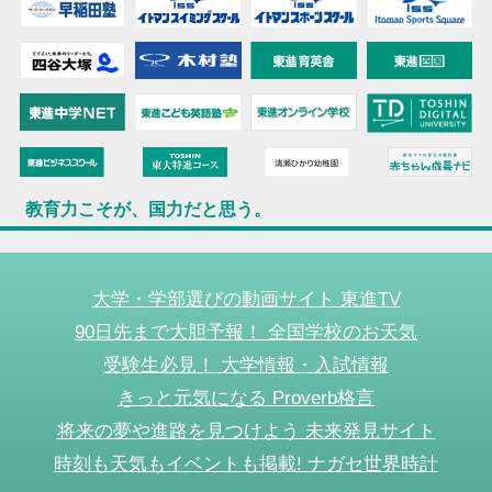
教育力こそが、国力だと思う。
大学・学部選びの動画サイト 東進TV
90日先まで大胆予報！ 全国学校のお天気
受験生必見！ 大学情報・入試情報
きっと元気になる Proverb格言
将来の夢や進路を見つけよう 未来発見サイト
時刻も天気もイベントも掲載! ナガセ世界時計