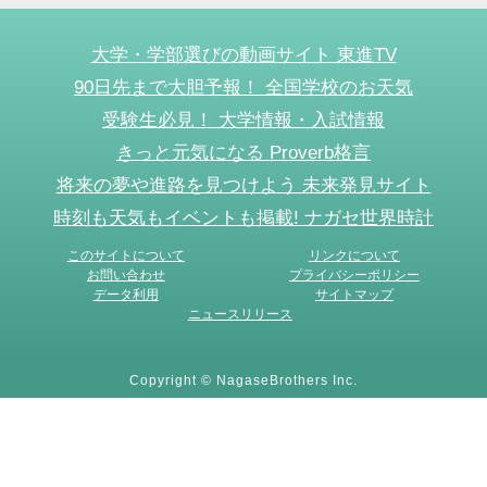
大学・学部選びの動画サイト 東進TV
90日先まで大胆予報！ 全国学校のお天気
受験生必見！ 大学情報・入試情報
きっと元気になる Proverb格言
将来の夢や進路を見つけよう 未来発見サイト
時刻も天気もイベントも掲載! ナガセ世界時計
このサイトについて
リンクについて
お問い合わせ
プライバシーポリシー
データ利用
サイトマップ
ニュースリリース
Copyright © NagaseBrothers Inc.