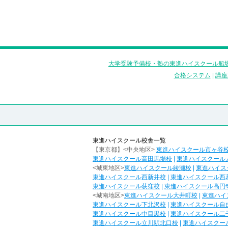
大学受験予備校・塾の東進ハイスクール船堀
合格システム
|
講座
東進ハイスクール校舎一覧
【東京都】<中央地区>
東進ハイスクール市ヶ谷
東進ハイスクール高田馬場校
|
東進ハイスクール
<城東地区>
東進ハイスクール綾瀬校
|
東進ハイス
東進ハイスクール西新井校
|
東進ハイスクール西
東進ハイスクール荻窪校
|
東進ハイスクール高円
<城南地区>
東進ハイスクール大井町校
|
東進ハイ
東進ハイスクール下北沢校
|
東進ハイスクール自
東進ハイスクール中目黒校
|
東進ハイスクール二
東進ハイスクール立川駅北口校
|
東進ハイスクー