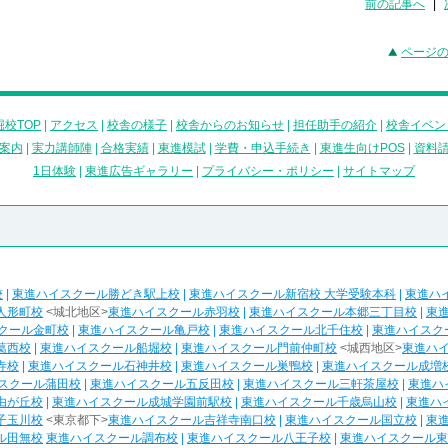
前の記事へ
|
ページ
校TOP
|
アクセス
|
校舎の様子
|
校舎からのお知らせ
|
担任助手の紹介
|
校舎イベン
案内
|
実力講師陣
|
合格実績
|
東進模試
|
学費・申込手続き
|
東進生向けPOS
|
資料
1日体験
|
東進広告ギャラリー
|
プライバシー・ポリシー
|
サイトマップ
校
|
東進ハイスクール勝どき駅上校
|
東進ハイスクール新宿校 大学受験本科
|
東進ハ
人形町校
<城北地区>
東進ハイスクール赤羽校
|
東進ハイスクール本郷三丁目校
|
東
クール金町校
|
東進ハイスクール亀戸校
|
東進ハイスクール北千住校
|
東進ハイスク
葛西校
|
東進ハイスクール船堀校
|
東進ハイスクール門前仲町校
<城西地区>
東進ハ
寺校
|
東進ハイスクール石神井校
|
東進ハイスクール巣鴨校
|
東進ハイスクール成増
スクール蒲田校
|
東進ハイスクール五反田校
|
東進ハイスクール三軒茶屋校
|
東進ハ
由が丘校
|
東進ハイスクール成城学園前駅校
|
東進ハイスクール千歳烏山校
|
東進ハ
子玉川校
<東京都下>
東進ハイスクール吉祥寺南口校
|
東進ハイスクール国立校
|
東
ル田無校
東進ハイスクール調布校
|
東進ハイスクール八王子校
|
東進ハイスクール東