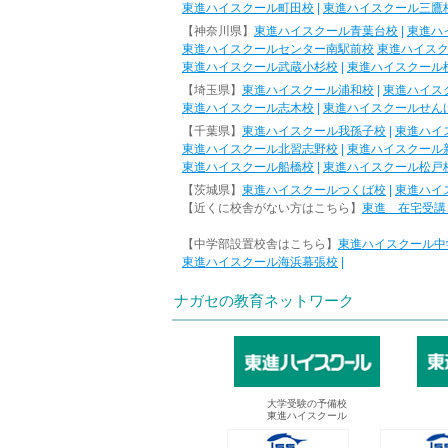
東進ハイスクール町田校
|
東進ハイスクール三鷹
【神奈川県】
東進ハイスクール青葉台校
|
東進ハ
東進ハイスクールセンター南駅前校
東進ハイス
東進ハイスクール武蔵小杉校
|
東進ハイスクール
【埼玉県】
東進ハイスクール浦和校
|
東進ハイス
東進ハイスクール志木校
|
東進ハイスクールせん
【千葉県】
東進ハイスクール我孫子校
|
東進ハイ
東進ハイスクール北習志野校
|
東進ハイスクール
東進ハイスクール船橋校
|
東進ハイスクール松戸
【茨城県】
東進ハイスクールつくば校
|
東進ハイ
【近くに校舎がない方はこちら】
東進 在宅受講
【中学部設置校舎はこちら】
東進ハイスクール中
東進ハイスクール海浜幕張校
|
ナガセの教育ネットワーク
大学受験の予備校
東進ハイスクール