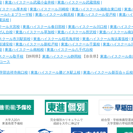
校
|
東進ハイスクール武蔵小金井校
|
東進ハイスクール武蔵境校
|
イスクール厚木校
|
東進ハイスクール川崎校
|
東進ハイスクール湘南台東口校
|
東進
クールたまプラーザ校
|
東進ハイスクール鶴見校
|
東進ハイスクール登戸校
|
東進ハイ
横浜校
|
クール大宮校
|
東進ハイスクール春日部校
|
東進ハイスクール川口校
|
東進ハイスク
げん台校
|
東進ハイスクール草加校
|
東進ハイスクール所沢校
|
東進ハイスクール南
スクール市川駅前校
|
東進ハイスクール稲毛海岸校
|
東進ハイスクール海浜幕張校
|
新浦安校
|
東進ハイスクール新松戸校
|
東進ハイスクール千葉校
|
東進ハイスクール
校
|
東進ハイスクール南柏校
|
東進ハイスクール八千代台校
スクール取手校
【静岡県】
東進ハイスクール静岡校
【奈良県】
東進ハイスクール奈
コース
学部吉祥寺南口校
|
東進ハイスクール勝どき駅上校
|
東進ハイスクール新百合ヶ丘校
大学入試の
完全個別カリキュラムで
総合型・学校推薦型選
東進衛星予備校
成績を大巾に伸ばす
大学受験の早稲田