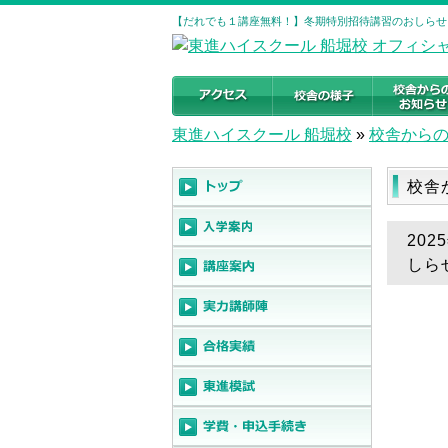
【だれでも１講座無料！】冬期特別招待講習のおしらせ～
東進ハイスクール 船堀校
»
校舎から
校舎
20
しら