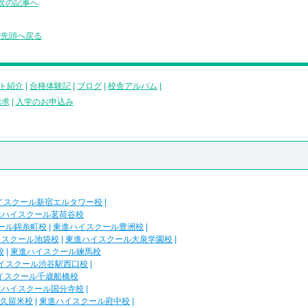
次の記事へ
の先頭へ戻る
ト紹介
|
合格体験記
|
ブログ
|
校舎アルバム
|
請求
|
入学のお申込み
イスクール新宿エルタワー校
|
進ハイスクール茗荷谷校
ール錦糸町校
|
東進ハイスクール豊洲校
|
イスクール池袋校
|
東進ハイスクール大泉学園校
|
校
|
東進ハイスクール練馬校
イスクール渋谷駅西口校
|
イスクール千歳船橋校
進ハイスクール国分寺校
|
久留米校
|
東進ハイスクール府中校
|