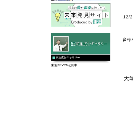
12
多様
東進広告ギャラリー
東進のTVCM公開中
大