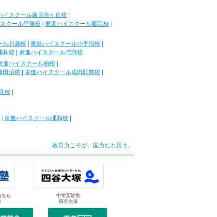
ハイスクール新百合ヶ丘校
|
スクール平塚校
|
東進ハイスクール藤沢校
|
ール川越校
|
東進ハイスクール小手指校
|
浦和校
|
東進ハイスクール与野校
東進ハイスクール柏校
|
津田沼校
|
東進ハイスクール成田駅前校
|
良校
|
|
東進ハイスクール浦和校
|
教育力こそが、国力だと思う。
抜なら
中学受験塾
塾
四谷大塚