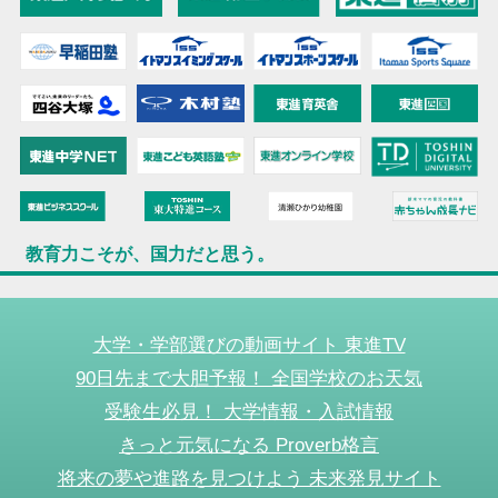
教育力こそが、国力だと思う。
大学・学部選びの動画サイト 東進TV
90日先まで大胆予報！ 全国学校のお天気
受験生必見！ 大学情報・入試情報
きっと元気になる Proverb格言
将来の夢や進路を見つけよう 未来発見サイト