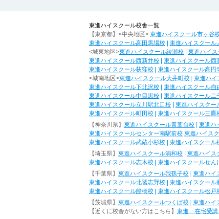
東進ハイスクール校舎一覧
【東京都】<中央地区>
東進ハイスクール市ヶ谷
東進ハイスクール高田馬場校
|
東進ハイスクール
<城東地区>
東進ハイスクール綾瀬校
|
東進ハイス
東進ハイスクール西新井校
|
東進ハイスクール西
東進ハイスクール荻窪校
|
東進ハイスクール高円
<城南地区>
東進ハイスクール大井町校
|
東進ハイ
東進ハイスクール下北沢校
|
東進ハイスクール自
東進ハイスクール中目黒校
|
東進ハイスクール二
東進ハイスクール立川駅北口校
|
東進ハイスクー
東進ハイスクール町田校
|
東進ハイスクール三鷹
【神奈川県】
東進ハイスクール青葉台校
|
東進ハ
東進ハイスクールセンター南駅前校
東進ハイス
東進ハイスクール武蔵小杉校
|
東進ハイスクール
【埼玉県】
東進ハイスクール浦和校
|
東進ハイス
東進ハイスクール志木校
|
東進ハイスクールせん
【千葉県】
東進ハイスクール我孫子校
|
東進ハイ
東進ハイスクール北習志野校
|
東進ハイスクール
東進ハイスクール船橋校
|
東進ハイスクール松戸
【茨城県】
東進ハイスクールつくば校
|
東進ハイ
【近くに校舎がない方はこちら】
東進 在宅受講