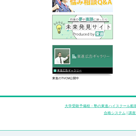
東進広告ギャラリー
東進のTVCM公開中
大学受験予備校・塾の東進ハイスクール船堀
合格システム
|
講座