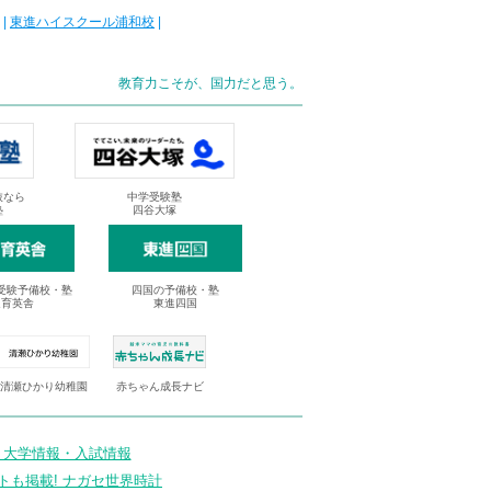
|
東進ハイスクール浦和校
|
教育力こそが、国力だと思う。
抜なら
中学受験塾
塾
四谷大塚
受験予備校・塾
四国の予備校・塾
進育英舎
東進四国
清瀬ひかり幼稚園
赤ちゃん成長ナビ
 大学情報・入試情報
トも掲載! ナガセ世界時計