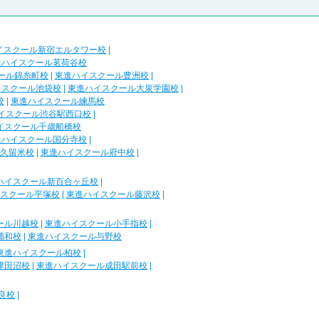
イスクール新宿エルタワー校
|
進ハイスクール茗荷谷校
ール錦糸町校
|
東進ハイスクール豊洲校
|
イスクール池袋校
|
東進ハイスクール大泉学園校
|
校
|
東進ハイスクール練馬校
イスクール渋谷駅西口校
|
イスクール千歳船橋校
進ハイスクール国分寺校
|
久留米校
|
東進ハイスクール府中校
|
ハイスクール新百合ヶ丘校
|
スクール平塚校
|
東進ハイスクール藤沢校
|
ール川越校
|
東進ハイスクール小手指校
|
浦和校
|
東進ハイスクール与野校
東進ハイスクール柏校
|
津田沼校
|
東進ハイスクール成田駅前校
|
良校
|