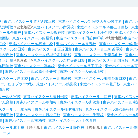
校
|
東進ハイスクール勝どき駅上校
|
東進ハイスクール新宿校 大学受験本科
|
東進ハ
人形町校
<城北地区>
東進ハイスクール赤羽校
|
東進ハイスクール本郷三丁目校
|
東
クール金町校
|
東進ハイスクール亀戸校
|
東進ハイスクール北千住校
|
東進ハイスク
葛西校
|
東進ハイスクール船堀校
|
東進ハイスクール門前仲町校
<城西地区>
東進ハ
寺校
|
東進ハイスクール石神井校
|
東進ハイスクール巣鴨校
|
東進ハイスクール成増
スクール蒲田校
|
東進ハイスクール五反田校
|
東進ハイスクール三軒茶屋校
|
東進ハ
由が丘校
|
東進ハイスクール成城学園前駅校
|
東進ハイスクール千歳烏山校
|
東進ハ
子玉川校
<東京都下>
東進ハイスクール吉祥寺南口校
|
東進ハイスクール国立校
|
東
ル田無校
東進ハイスクール調布校
|
東進ハイスクール八王子校
|
東進ハイスクール東
校
|
東進ハイスクール武蔵小金井校
|
東進ハイスクール武蔵境校
|
イスクール厚木校
|
東進ハイスクール川崎校
|
東進ハイスクール湘南台東口校
|
東進
クールたまプラーザ校
|
東進ハイスクール鶴見校
|
東進ハイスクール登戸校
|
東進ハイ
横浜校
|
クール大宮校
|
東進ハイスクール春日部校
|
東進ハイスクール川口校
|
東進ハイスク
げん台校
|
東進ハイスクール草加校
|
東進ハイスクール所沢校
|
東進ハイスクール南
スクール市川駅前校
|
東進ハイスクール稲毛海岸校
|
東進ハイスクール海浜幕張校
|
新浦安校
|
東進ハイスクール新松戸校
|
東進ハイスクール千葉校
|
東進ハイスクール
校
|
東進ハイスクール南柏校
|
東進ハイスクール八千代台校
スクール取手校
【静岡県】
東進ハイスクール静岡校
【奈良県】
東進ハイスクール奈
コース