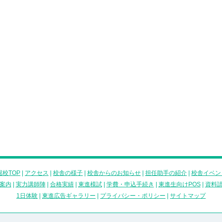
校TOP
|
アクセス
|
校舎の様子
|
校舎からのお知らせ
|
担任助手の紹介
|
校舎イベン
案内
|
実力講師陣
|
合格実績
|
東進模試
|
学費・申込手続き
|
東進生向けPOS
|
資料
1日体験
|
東進広告ギャラリー
|
プライバシー・ポリシー
|
サイトマップ