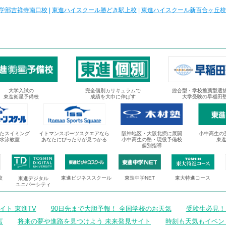
学部吉祥寺南口校
|
東進ハイスクール勝どき駅上校
|
東進ハイスクール新百合ヶ丘校
大学入試の
完全個別カリキュラムで
総合型・学校推薦型選
東進衛星予備校
成績を大巾に伸ばす
大学受験の早稲田
たスイミング
イトマンスポーツスクエアなら
阪神地区・大阪北摂に展開
小中高生の
水泳教室
あなたにぴったりが見つかる
小中高生の塾・現役予備校
東
個別指導
校
東進ビジネススクール
東進中学NET
東大特進コース
東進デジタル
ユニバーシティ
ト 東進TV
90日先まで大胆予報！ 全国学校のお天気
受験生必見！
言
将来の夢や進路を見つけよう 未来発見サイト
時刻も天気もイベン