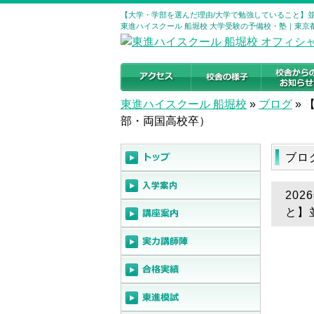
【大学・学部を選んだ理由/大学で勉強していること】並
東進ハイスクール 船堀校 大学受験の予備校・塾｜東京
東進ハイスクール 船堀校
»
ブログ
»
部・両国高校卒）
ブロ
20
と】