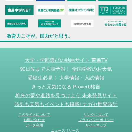
教育力こそが、国力だと思う。
大学・学部選びの動画サイト 東進TV
90日先まで大胆予報！ 全国学校のお天気
受験生必見！ 大学情報・入試情報
きっと元気になる Proverb格言
将来の夢や進路を見つけよう 未来発見サイト
時刻も天気もイベントも掲載! ナガセ世界時計
このサイトについて
リンクについて
お問い合わせ
プライバシーポリシー
データ利用
サイトマップ
ニュースリリース