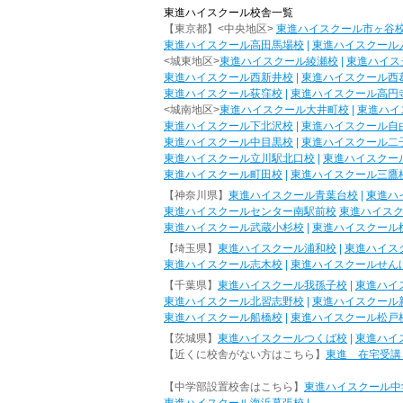
東進ハイスクール校舎一覧
【東京都】<中央地区>
東進ハイスクール市ヶ谷
東進ハイスクール高田馬場校
|
東進ハイスクール
<城東地区>
東進ハイスクール綾瀬校
|
東進ハイス
東進ハイスクール西新井校
|
東進ハイスクール西
東進ハイスクール荻窪校
|
東進ハイスクール高円
<城南地区>
東進ハイスクール大井町校
|
東進ハイ
東進ハイスクール下北沢校
|
東進ハイスクール自
東進ハイスクール中目黒校
|
東進ハイスクール二
東進ハイスクール立川駅北口校
|
東進ハイスクー
東進ハイスクール町田校
|
東進ハイスクール三鷹
【神奈川県】
東進ハイスクール青葉台校
|
東進ハ
東進ハイスクールセンター南駅前校
東進ハイス
東進ハイスクール武蔵小杉校
|
東進ハイスクール
【埼玉県】
東進ハイスクール浦和校
|
東進ハイス
東進ハイスクール志木校
|
東進ハイスクールせん
【千葉県】
東進ハイスクール我孫子校
|
東進ハイ
東進ハイスクール北習志野校
|
東進ハイスクール
東進ハイスクール船橋校
|
東進ハイスクール松戸
【茨城県】
東進ハイスクールつくば校
|
東進ハイ
【近くに校舎がない方はこちら】
東進 在宅受講
【中学部設置校舎はこちら】
東進ハイスクール中