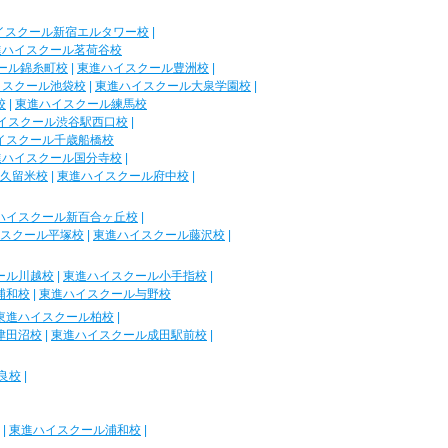
イスクール新宿エルタワー校
|
進ハイスクール茗荷谷校
ール錦糸町校
|
東進ハイスクール豊洲校
|
イスクール池袋校
|
東進ハイスクール大泉学園校
|
校
|
東進ハイスクール練馬校
イスクール渋谷駅西口校
|
イスクール千歳船橋校
進ハイスクール国分寺校
|
久留米校
|
東進ハイスクール府中校
|
ハイスクール新百合ヶ丘校
|
スクール平塚校
|
東進ハイスクール藤沢校
|
ール川越校
|
東進ハイスクール小手指校
|
浦和校
|
東進ハイスクール与野校
東進ハイスクール柏校
|
津田沼校
|
東進ハイスクール成田駅前校
|
良校
|
|
東進ハイスクール浦和校
|