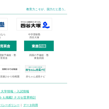
教育力こそが、国力だと思う。
抜なら
中学受験塾
塾
四谷大塚
受験予備校・塾
四国の予備校・塾
進育英舎
東進四国
清瀬ひかり幼稚園
赤ちゃん成長ナビ
 大学情報・入試情報
トも掲載! ナガセ世界時計
バシーポリシー
｜
データ利用