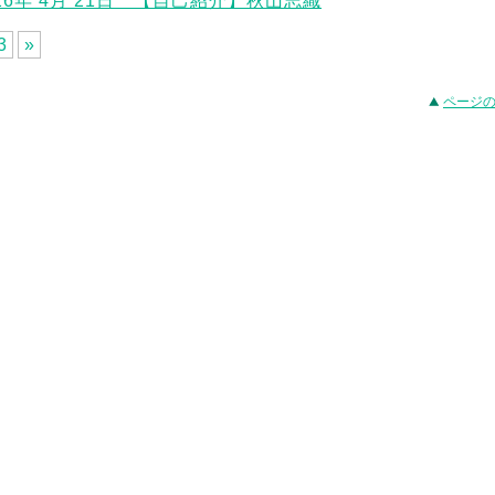
026年 4月 21日 【自己紹介】秋山志織
3
»
ページ
事