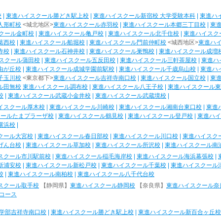
校
|
東進ハイスクール勝どき駅上校
|
東進ハイスクール新宿校 大学受験本科
|
東進ハ
人形町校
<城北地区>
東進ハイスクール赤羽校
|
東進ハイスクール本郷三丁目校
|
東
クール金町校
|
東進ハイスクール亀戸校
|
東進ハイスクール北千住校
|
東進ハイスク
葛西校
|
東進ハイスクール船堀校
|
東進ハイスクール門前仲町校
<城西地区>
東進ハ
寺校
|
東進ハイスクール石神井校
|
東進ハイスクール巣鴨校
|
東進ハイスクール成増
スクール蒲田校
|
東進ハイスクール五反田校
|
東進ハイスクール三軒茶屋校
|
東進ハ
由が丘校
|
東進ハイスクール成城学園前駅校
|
東進ハイスクール千歳烏山校
|
東進ハ
子玉川校
<東京都下>
東進ハイスクール吉祥寺南口校
|
東進ハイスクール国立校
|
東
ル田無校
東進ハイスクール調布校
|
東進ハイスクール八王子校
|
東進ハイスクール東
校
|
東進ハイスクール武蔵小金井校
|
東進ハイスクール武蔵境校
|
イスクール厚木校
|
東進ハイスクール川崎校
|
東進ハイスクール湘南台東口校
|
東進
クールたまプラーザ校
|
東進ハイスクール鶴見校
|
東進ハイスクール登戸校
|
東進ハイ
横浜校
|
クール大宮校
|
東進ハイスクール春日部校
|
東進ハイスクール川口校
|
東進ハイスク
げん台校
|
東進ハイスクール草加校
|
東進ハイスクール所沢校
|
東進ハイスクール南
スクール市川駅前校
|
東進ハイスクール稲毛海岸校
|
東進ハイスクール海浜幕張校
|
新浦安校
|
東進ハイスクール新松戸校
|
東進ハイスクール千葉校
|
東進ハイスクール
校
|
東進ハイスクール南柏校
|
東進ハイスクール八千代台校
スクール取手校
【静岡県】
東進ハイスクール静岡校
【奈良県】
東進ハイスクール奈
コース
学部吉祥寺南口校
|
東進ハイスクール勝どき駅上校
|
東進ハイスクール新百合ヶ丘校