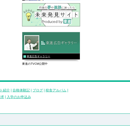
東進広告ギャラリー
東進のTVCM公開中
ト紹介
|
合格体験記
|
ブログ
|
校舎アルバム
|
請求
|
入学のお申込み