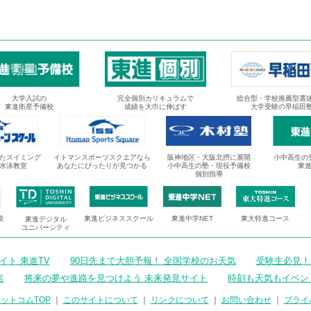
大学入試の
完全個別カリキュラムで
総合型・学校推薦型選
東進衛星予備校
成績を大巾に伸ばす
大学受験の早稲田
たスイミング
イトマンスポーツスクエアなら
阪神地区・大阪北摂に展開
小中高生の
水泳教室
あなたにぴったりが見つかる
小中高生の塾・現役予備校
東
個別指導
校
東進ビジネススクール
東進中学NET
東大特進コース
東進デジタル
ユニバーシティ
ト 東進TV
90日先まで大胆予報！ 全国学校のお天気
受験生必見！
言
将来の夢や進路を見つけよう 未来発見サイト
時刻も天気もイベン
ットコムTOP
｜
このサイトについて
｜
リンクについて
｜
お問い合わせ
｜
プライ