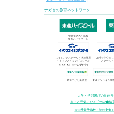
東進ハイスクール海浜幕張校
|
ナガセの教育ネットワーク
大学受験の予備校
東進ハイスクール
スイミングスクール・水泳教室
九州を中心とし
イトマンスイミングスクール
スクール・
ｲﾄﾏﾝｸﾞﾗﾝﾄﾞﾌｨｯﾄﾈｽ受付中!
東進オンライン学
東進こども英語塾
大学・学部選びの動画サイ
きっと元気になる Proverb格
大学受験予備校・塾の東進ド